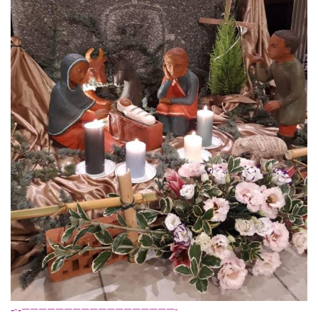
‐-‐——————————————————-