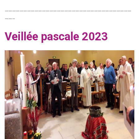
——————————————————————————————————
——–
Veillée pascale 2023